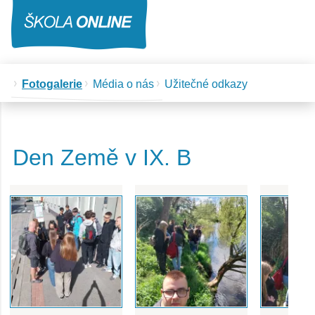
Fotogalerie
Média o nás
Užitečné odkazy
Den Země v IX. B