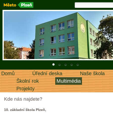
Domů
Úřední deska
Naše škola
Školní rok
Multimédia
Projekty
Kde nás najdete?
10. základní škola Plzeň,