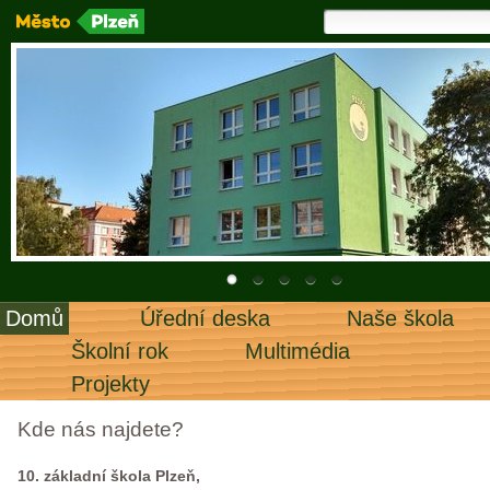
Domů
Úřední deska
Naše škola
Školní rok
Multimédia
Projekty
Kde nás najdete?
10. základní škola Plzeň,