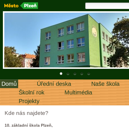
Domů
Úřední deska
Naše škola
Školní rok
Multimédia
Projekty
Kde nás najdete?
10. základní škola Plzeň,