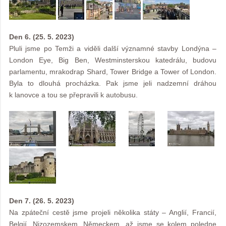
Den 6. (25. 5. 2023)
Pluli jsme po Temži a viděli další významné stavby Londýna –
London Eye, Big Ben, Westminsterskou katedrálu, budovu
parlamentu, mrakodrap Shard, Tower Bridge a Tower of London.
Byla to dlouhá procházka. Pak jsme jeli nadzemní dráhou
k lanovce a tou se přepravili k autobusu.
Den 7. (26. 5. 2023)
Na zpáteční cestě jsme projeli několika státy – Anglií, Francií,
Belgií, Nizozemskem, Německem, až jsme se kolem poledne