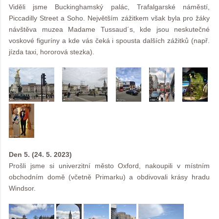
Viděli jsme Buckinghamský palác, Trafalgarské náměstí,
Piccadilly Street a Soho. Největším zážitkem však byla pro žáky
návštěva muzea Madame Tussaud´s, kde jsou neskutečné
voskové figuríny a kde vás čeká i spousta dalších zážitků (např.
jízda taxi, hororová stezka).
Den 5. (24. 5. 2023)
Prošli jsme si univerzitní město Oxford, nakoupili v místním
obchodním domě (včetně Primarku) a obdivovali krásy hradu
Windsor.