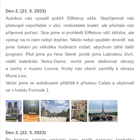
Den 2. (21. 5. 2023)
Autobus nás vysadil poblíž Eiffelovy věže. Nepříjemně nás
překvapil nepořádek v ulici, nedostatek toalet, ale přivítalo nás
příjemné počasí. Sice jsme si prohlédli Eiffelovu věž zblízka, ale
výstup na ni nám nebyl dopřán. Nikdo nebyl vpuštěn dovnitř, tak
jsme čekání po několika hodinách vzdali, abychom stihli další
program. Pluli jsme po řece Seině, prošli jsme Latinskou čtvrť,
viděli katedrálu Notre-Dame, mohli jsme obdivovat obrazy
a sochy v muzeu Louvre. Kroky nás všech zamířily k obrazu
Mona Lisa.
Večer jsme se autobusem přiblížili k přístavu Calais a ubytovali
se v hotelu Formule 1.
Den 3. (22. 5. 2023)
Po brzkém ranním vstávání jsme prošli pasovou kontrolou