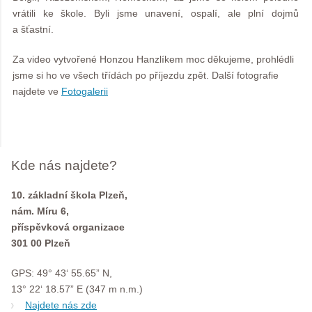
vrátili ke škole. Byli jsme unavení, ospalí, ale plní dojmů
a šťastní.
Za video vytvořené Honzou Hanzlíkem moc děkujeme, prohlédli
jsme si ho ve všech třídách po příjezdu zpět. Další fotografie
najdete ve
Fotogalerii
Kde nás najdete?
10. základní škola Plzeň,
nám. Míru 6,
příspěvková organizace
301 00 Plzeň
GPS: 49° 43‘ 55.65” N,
13° 22‘ 18.57” E (347 m n.m.)
Najdete nás zde