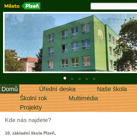
Domů
Úřední deska
Naše škola
Školní rok
Multimédia
Projekty
Kde nás najdete?
10. základní škola Plzeň,