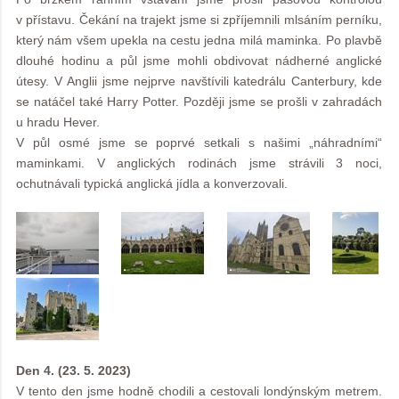
v přístavu. Čekání na trajekt jsme si zpříjemnili mlsáním perníku,
který nám všem upekla na cestu jedna milá maminka. Po plavbě
dlouhé hodinu a půl jsme mohli obdivovat nádherné anglické
útesy. V Anglii jsme nejprve navštívili katedrálu Canterbury, kde
se natáčel také Harry Potter. Později jsme se prošli v zahradách
u hradu Hever.
V půl osmé jsme se poprvé setkali s našimi „náhradními“
maminkami. V anglických rodinách jsme strávili 3 noci,
ochutnávali typická anglická jídla a konverzovali.
Den 4. (23. 5. 2023)
V tento den jsme hodně chodili a cestovali londýnským metrem.