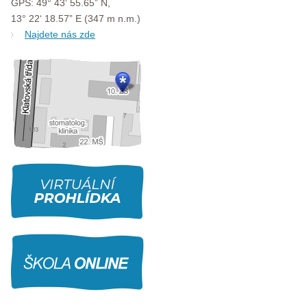
GPS: 49° 43‘ 55.65” N,
13° 22‘ 18.57” E (347 m n.m.)
Najdete nás zde