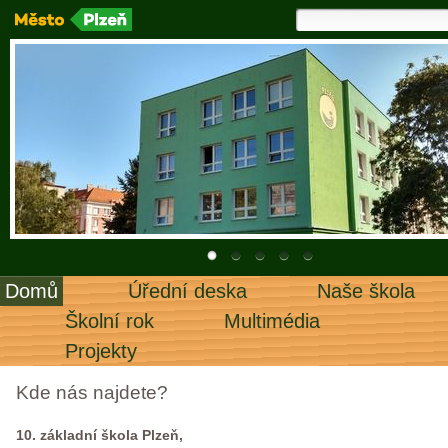
Domů
Úřední deska
Naše škola
Školní rok
Multimédia
Projekty
Kde nás najdete?
10. základní škola Plzeň,