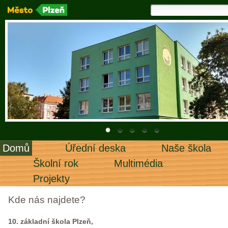
Domů
Úřední deska
Naše škola
Školní rok
Multimédia
Projekty
Kde nás najdete?
10. základní škola Plzeň,