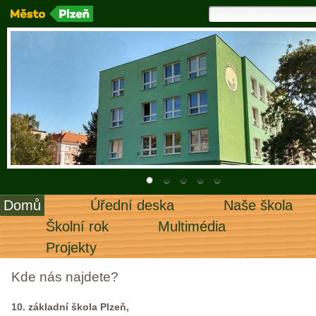
Domů
Úřední deska
Naše škola
Školní rok
Multimédia
Projekty
Kde nás najdete?
10. základní škola Plzeň,