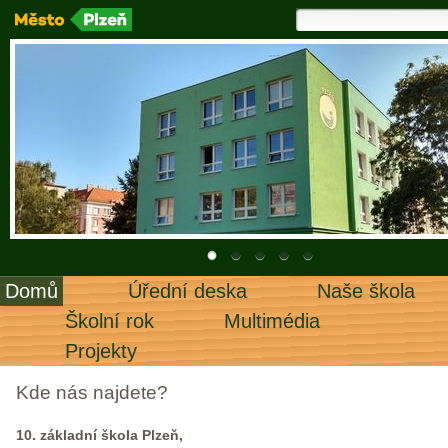
Domů
Úřední deska
Naše škola
Školní rok
Multimédia
Projekty
Kde nás najdete?
10. základní škola Plzeň,