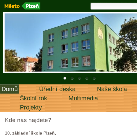
Domů
Úřední deska
Naše škola
Školní rok
Multimédia
Projekty
Kde nás najdete?
10. základní škola Plzeň,