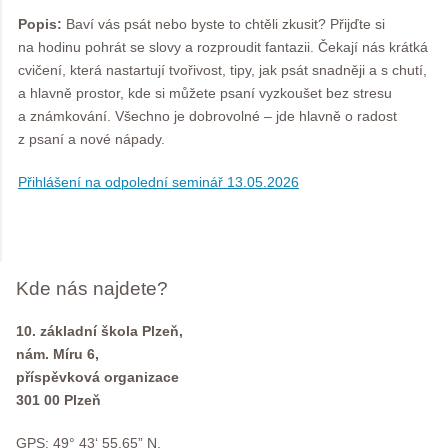
Popis:
Baví vás psát nebo byste to chtěli zkusit? Přijďte si
na hodinu pohrát se slovy a rozproudit fantazii. Čekají nás krátká
cvičení, která nastartují tvořivost, tipy, jak psát snadněji a s chutí,
a hlavně prostor, kde si můžete psaní vyzkoušet bez stresu
a známkování. Všechno je dobrovolné – jde hlavně o radost
z psaní a nové nápady.
Přihlášení na odpolední seminář 13.05.2026
Kde nás najdete?
10. základní škola Plzeň,
nám. Míru 6,
příspěvková organizace
301 00 Plzeň
GPS: 49° 43‘ 55.65” N,