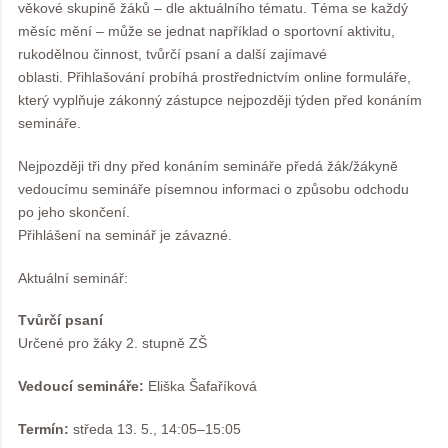
věkové skupině žáků – dle aktuálního tématu. Téma se každý
měsíc mění – může se jednat například o sportovní aktivitu,
rukodělnou činnost, tvůrčí psaní a další zajímavé
oblasti. Přihlašování probíhá prostřednictvím online formuláře,
který vyplňuje zákonný zástupce nejpozději týden před konáním
semináře.
Nejpozději tři dny před konáním semináře předá žák/žákyně
vedoucímu semináře písemnou informaci o způsobu odchodu
po jeho skončení.
Přihlášení na seminář je závazné.
Aktuální seminář:
Tvůrčí psaní
Určené pro žáky 2. stupně ZŠ
Vedoucí semináře:
Eliška Šafaříková
Termín:
středa 13. 5., 14:05–15:05