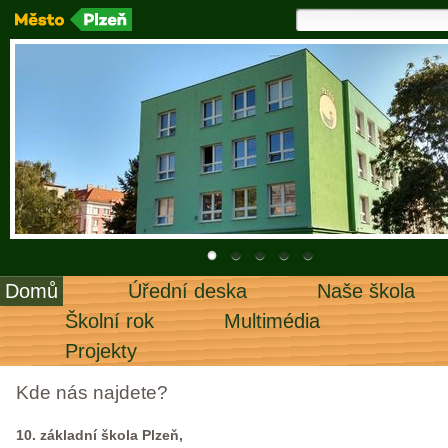
Domů
Úřední deska
Naše škola
Školní rok
Multimédia
Projekty
Kde nás najdete?
10. základní škola Plzeň,