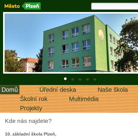
Domů
Úřední deska
Naše škola
Školní rok
Multimédia
Projekty
Kde nás najdete?
10. základní škola Plzeň,