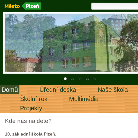
Domů
Úřední deska
Naše škola
Školní rok
Multimédia
Projekty
Kde nás najdete?
10. základní škola Plzeň,