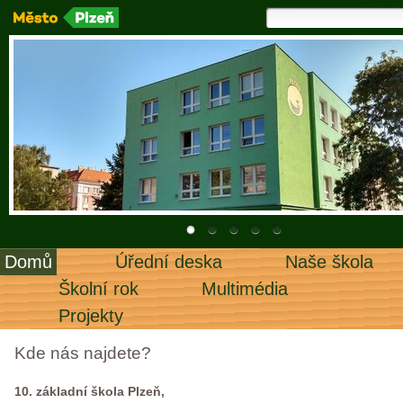
Domů
Úřední deska
Naše škola
Školní rok
Multimédia
Projekty
Kde nás najdete?
10. základní škola Plzeň,