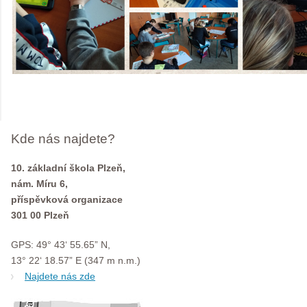
Kde nás najdete?
10. základní škola Plzeň,
nám. Míru 6,
příspěvková organizace
301 00 Plzeň
GPS: 49° 43‘ 55.65” N,
13° 22‘ 18.57” E (347 m n.m.)
Najdete nás zde