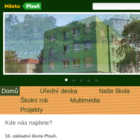
Domů
Úřední deska
Naše škola
Školní rok
Multimédia
Projekty
Kde nás najdete?
10. základní škola Plzeň,