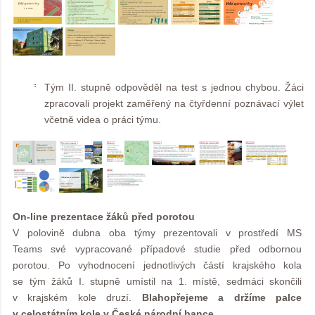
Tým II. stupně odpověděl na test s jednou chybou. Žáci
zpracovali projekt zaměřený na čtyřdenní poznávací výlet
včetně videa o práci týmu.
On-line prezentace žáků před porotou
V polovině dubna oba týmy prezentovali v prostředí MS
Teams své vypracované případové studie před odbornou
porotou. Po vyhodnocení jednotlivých částí krajského kola
se tým žáků I. stupně umístil na 1. místě, sedmáci skončili
v krajském kole druzí.
Blahopřejeme a držíme palce
v celostátním kole v České národní bance
.