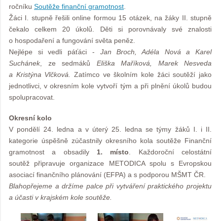
ročníku
Soutěže finanční gramotnost
.
Žáci I. stupně řešili online formou 15 otázek, na žáky II. stupně
čekalo celkem 20 úkolů. Děti si porovnávaly své znalosti
o hospodaření a fungování světa peněz.
Nejlépe si vedli páťáci -
Jan Broch, Adéla Nová a Karel
Suchánek
, ze sedmáků
Eliška Maříková, Marek Nesveda
a Kristýna Vlčková.
Zatímco ve školním kole žáci soutěží jako
jednotlivci, v okresním kole vytvoří tým a při plnění úkolů budou
spolupracovat.
Okresní kolo
V pondělí 24. ledna a v úterý 25. ledna se týmy žáků I. i II.
kategorie úspěšně zúčastnily okresního kola soutěže Finanční
gramotnost a obsadily
1. místo
. Každoroční celostátní
soutěž připravuje organizace METODICA spolu s Evropskou
asociací finančního plánování (EFPA) a s podporou MŠMT ČR.
Blahopřejeme a držíme palce při vytváření praktického projektu
a účasti v krajském kole soutěže.