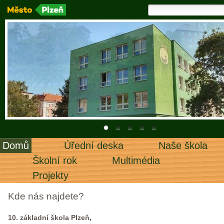
Domů
Úřední deska
Naše škola
Školní rok
Multimédia
Projekty
Kde nás najdete?
10. základní škola Plzeň,