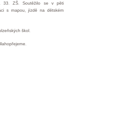
a 33. ZŠ. Soutěžilo se v pěti
práci s mapou, jízdě na dětském
plzeňských škol.
Blahopřejeme.