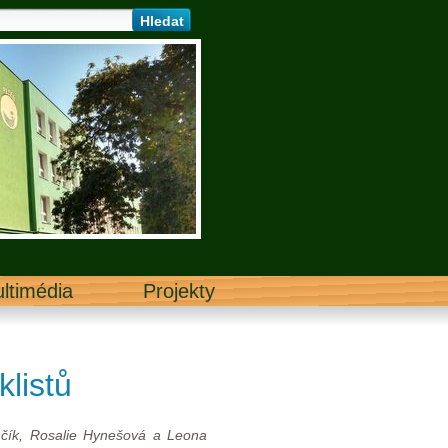
ltimédia
Projekty
listů
nčík, Rosalie Hynešová a Leona