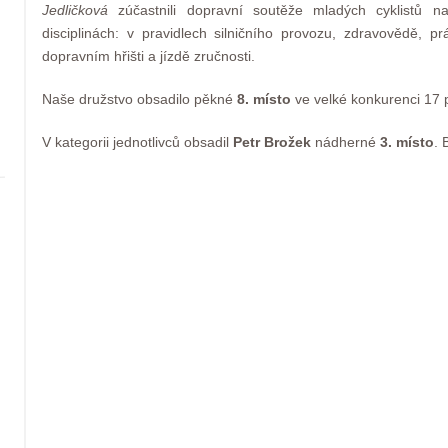
Jedličková
zúčastnili dopravní soutěže mladých cyklistů n
disciplinách: v pravidlech silničního provozu, zdravovědě, 
dopravním hřišti a jízdě zručnosti.
Naše družstvo obsadilo pěkné
8. místo
ve velké konkurenci 17 
V kategorii jednotlivců obsadil
Petr Brožek
nádherné
3. místo
. 