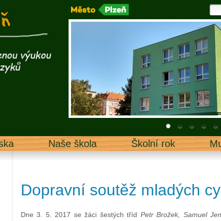
ska
Naše škola
Školní rok
Mu
Dopravní soutěž mladých cyk
Dne 3. 5. 2017 se žáci šestých tříd
Petr Brožek, Samuel Je