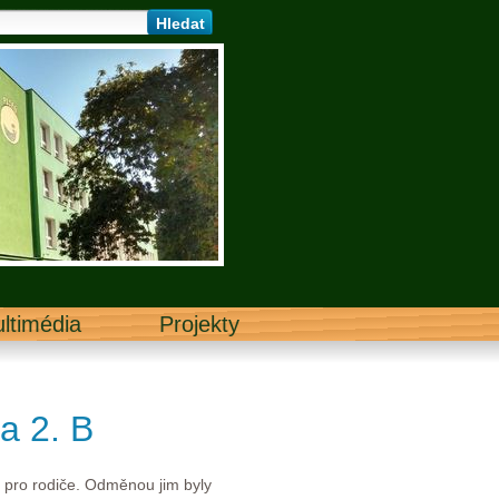
ltimédia
Projekty
a 2. B
í pro rodiče. Odměnou jim byly