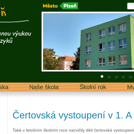
ska
Naše škola
Školní rok
Mu
Čertovská vystoupení v 1. A 
Také v letošním školním roce nacvičily děti čertovská vystoupen