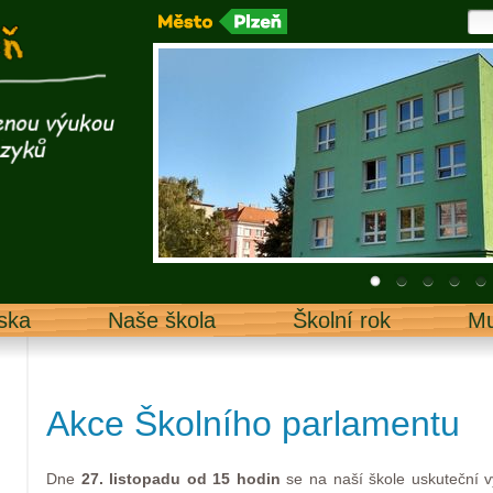
ska
Naše škola
Školní rok
Mu
Akce Školního parlamentu
Dne
27. listopadu od 15 hodin
se na naší škole uskuteční 