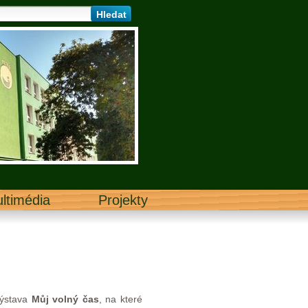
ltimédia
Projekty
výstava
Můj volný čas
, na které