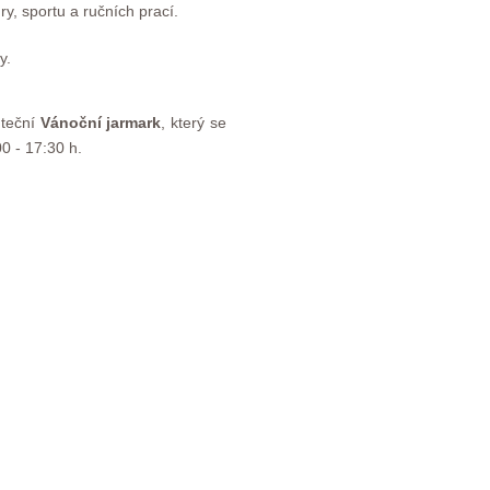
ry, sportu a ručních prací.
y.
uteční
Vánoční jarmark
, který se
00 - 17:30 h.